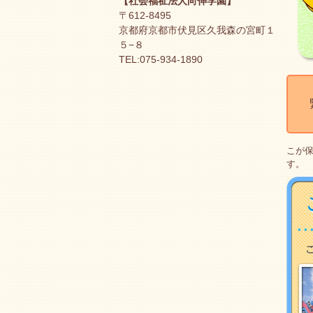
【社会福祉法人向伸学園】
〒612-8495
京都府京都市伏見区久我森の宮町１
５−８
TEL:075-934-1890
緊
こが
す。